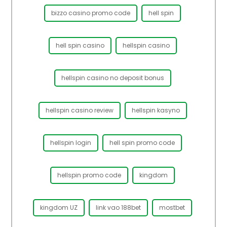
bizzo casino promo code
hell spin
hell spin casino
hellspin casino
hellspin casino no deposit bonus
hellspin casino review
hellspin kasyno
hellspin login
hell spin promo code
hellspin promo code
kingdom
kingdom UZ
link vao 188bet
mostbet