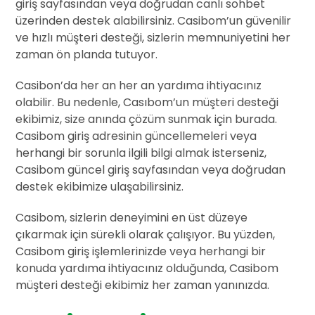
giriş sayfasından veya doğrudan canlı sohbet
üzerinden destek alabilirsiniz. Casibom’un güvenilir
ve hızlı müşteri desteği, sizlerin memnuniyetini her
zaman ön planda tutuyor.
Casibon’da her an her an yardıma ihtiyacınız
olabilir. Bu nedenle, Casıbom’un müşteri desteği
ekibimiz, size anında çözüm sunmak için burada.
Casibom giriş adresinin güncellemeleri veya
herhangi bir sorunla ilgili bilgi almak isterseniz,
Casibom güncel giriş sayfasından veya doğrudan
destek ekibimize ulaşabilirsiniz.
Casibom, sizlerin deneyimini en üst düzeye
çıkarmak için sürekli olarak çalışıyor. Bu yüzden,
Casibom giriş işlemlerinizde veya herhangi bir
konuda yardıma ihtiyacınız olduğunda, Casibom
müşteri desteği ekibimiz her zaman yanınızda.