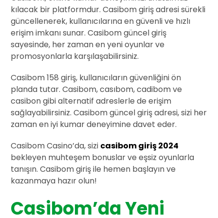
kılacak bir platformdur. Casibom giriş adresi sürekli
güncellenerek, kullanıcılarına en güvenli ve hızlı
erişim imkanı sunar. Casibom güncel giriş
sayesinde, her zaman en yeni oyunlar ve
promosyonlarla karşılaşabilirsiniz.
Casibom 158 giriş, kullanıcıların güvenliğini ön
planda tutar. Casibom, casıbom, cadibom ve
casibon gibi alternatif adreslerle de erişim
sağlayabilirsiniz. Casibom güncel giriş adresi, sizi her
zaman en iyi kumar deneyimine davet eder.
Casibom Casino’da, sizi
casibom giriş 2024
bekleyen muhteşem bonuslar ve eşsiz oyunlarla
tanışın. Casibom giriş ile hemen başlayın ve
kazanmaya hazır olun!
Casibom’da Yeni