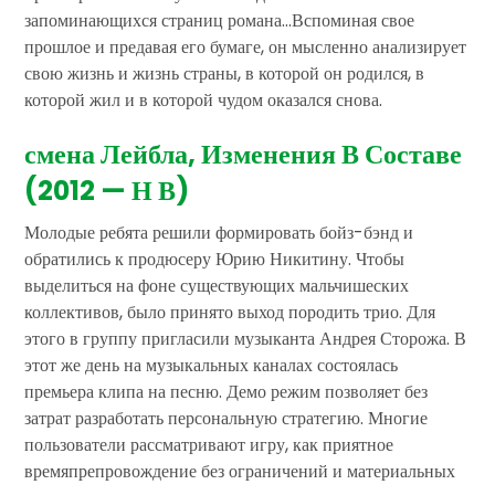
запоминающихся страниц романа…Вспоминая свое
прошлое и предавая его бумаге, он мысленно анализирует
свою жизнь и жизнь страны, в которой он родился, в
которой жил и в которой чудом оказался снова.
смена Лейбла, Изменения В Составе
(2012 — Н В)
Молодые ребята решили формировать бойз-бэнд и
обратились к продюсеру Юрию Никитину. Чтобы
выделиться на фоне существующих мальчишеских
коллективов, было принято выход породить трио. Для
этого в группу пригласили музыканта Андрея Сторожа. В
этот же день на музыкальных каналах состоялась
премьера клипа на песню. Демо режим позволяет без
затрат разработать персональную стратегию. Многие
пользователи рассматривают игру, как приятное
времяпрепровождение без ограничений и материальных