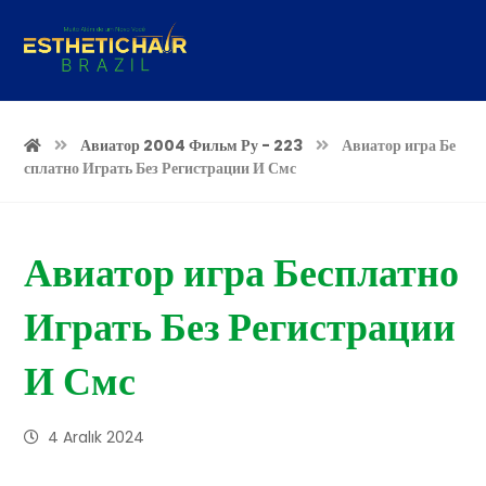
Авиатор 2004 Фильм Ру - 223
Авиатор игра Бе
сплатно Играть Без Регистрации И Смс
Авиатор игра Бесплатно
Играть Без Регистрации
И Смс
4 Aralık 2024