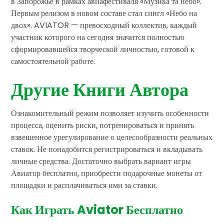
в Запорожье в рамках авиафестиваля «Музика та небо».
Первым релизом в новом составе стал сингл «Небо на
двох». AVIATOR — превосходный коллектив, каждый
участник которого на сегодня значится полностью
сформировавшейся творческой личностью, готовой к
самостоятельной работе.
Другие Книги Автора
Ознакомительный режим позволяет изучить особенности
процесса, оценить риски, потренироваться и принять
взвешенное урегулирование о целесообразности реальных
ставок. Не понадобится регистрироваться и вкладывать
личные средства. Достаточно выбрать вариант игры
Авиатор бесплатно, приобрести подарочные монеты от
площадки и расплачиваться ими за ставки.
Как Играть Aviator Бесплатно