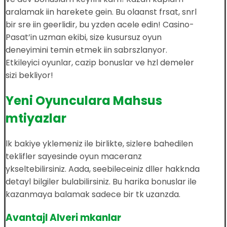
aralamak iin harekete gein. Bu olaanst frsat, snrl
bir sre iin geerlidir, bu yzden acele edin! Casino-
Pasat’in uzman ekibi, size kusursuz oyun
deneyimini temin etmek iin sabrszlanyor.
Etkileyici oyunlar, cazip bonuslar ve hzl demeler
sizi bekliyor!
Yeni Oyunculara Mahsus
mtiyazlar
lk bakiye yklemeniz ile birlikte, sizlere bahedilen
teklifler sayesinde oyun maceranz
ykseltebilirsiniz. Aada, seebileceiniz dller hakknda
detayl bilgiler bulabilirsiniz. Bu harika bonuslar ile
kazanmaya balamak sadece bir tk uzanzda.
Avantajl Alveri mkanlar