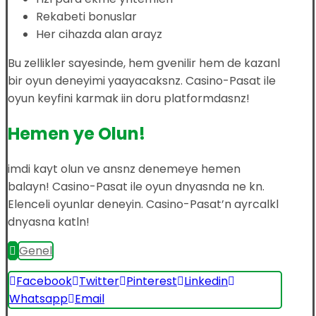
Rekabeti bonuslar
Her cihazda alan arayz
Bu zellikler sayesinde, hem gvenilir hem de kazanl
bir oyun deneyimi yaayacaksnz. Casino-Pasat ile
oyun keyfini karmak iin doru platformdasnz!
Hemen ye Olun!
imdi kayt olun ve ansnz denemeye hemen
balayn! Casino-Pasat ile oyun dnyasnda ne kn.
Elenceli oyunlar deneyin. Casino-Pasat’n ayrcalkl
dnyasna katln!
Genel
Facebook
Twitter
Pinterest
Linkedin
Whatsapp
Email