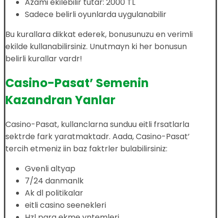
Azami ekilebilir tutar: 2000 TL
Sadece belirli oyunlarda uygulanabilir
Bu kurallara dikkat ederek, bonusunuzu en verimli
ekilde kullanabilirsiniz. Unutmayn ki her bonusun
belirli kurallar vardr!
Casino-Pasat’ Semenin
Kazandran Yanlar
Casino-Pasat, kullanclarna sunduu eitli frsatlarla
sektrde fark yaratmaktadr. Aada, Casino-Pasat’
tercih etmeniz iin baz faktrler bulabilirsiniz:
Gvenli altyap
7/24 danmanlk
Ak dl politikalar
eitli casino seenekleri
Hzl para ekme yntemleri