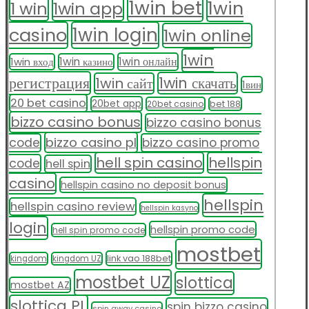
1win bet
1win
1 win
1win app
casino
1win login
1win online
1win
1win онлайн
1win вход
1win казино
регистрация
1win скачать
1win сайт
1вин
20 bet casino
20bet app
20bet casino
bet 188
bizzo casino bonus
bizzo casino bonus
bizzo casino pl
code
bizzo casino promo
hell spin casino
hellspin
code
hell spin
casino
hellspin casino no deposit bonus
hellspin
hellspin casino review
hellspin kasyno
login
hellspin promo code
hell spin promo code
mostbet
link vao 188bet
kingdom
kingdom UZ
mostbet UZ
slottica
mostbet AZ
slottica PL
spin bizzo casino
spin away casino