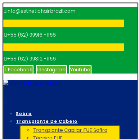
info@esthetichairbrazil.com
+55 (62) 99916 -1156
+55 (62) 99812 -1156
Facebook
Instagram
Youtube
Sobre
Transplante De Cabelo
Transplante Capilar FUE Safira
Técnica FUE