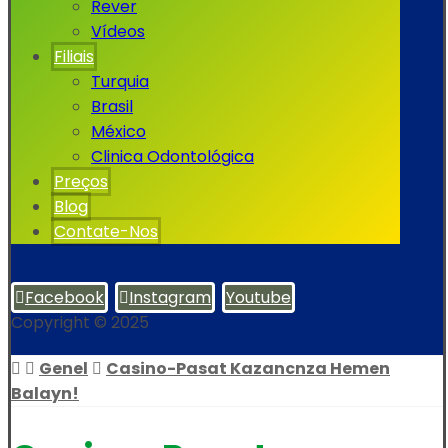
Rever
Vídeos
Filiais
Turquia
Brasil
México
Clinica Odontológica
Preços
Blog
Contate-Nos
Facebook
Instagram
Youtube
Copyright © 2025
Genel
Casino-Pasat Kazancnza Hemen
Balayn!