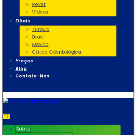
Rever
Vídeos
Filiais
Turquia
Brasil
México
Clinica Odontológica
Preços
Blog
Contate-Nos
Sobre