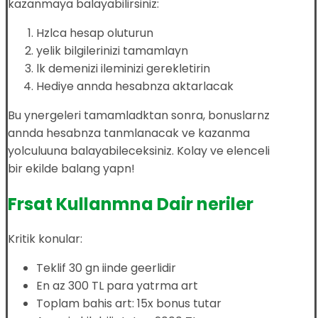
kazanmaya balayabilirsiniz:
Hzlca hesap oluturun
yelik bilgilerinizi tamamlayn
lk demenizi ileminizi gerekletirin
Hediye annda hesabnza aktarlacak
Bu ynergeleri tamamladktan sonra, bonuslarnz
annda hesabnza tanmlanacak ve kazanma
yolculuuna balayabileceksiniz. Kolay ve elenceli
bir ekilde balang yapn!
Frsat Kullanmna Dair neriler
Kritik konular:
Teklif 30 gn iinde geerlidir
En az 300 TL para yatrma art
Toplam bahis art: 15x bonus tutar