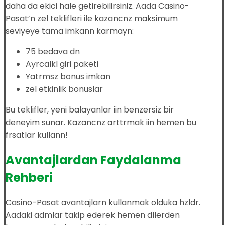
daha da ekici hale getirebilirsiniz. Aada Casino-
Pasat’n zel teklifleri ile kazancnz maksimum
seviyeye tama imkann karmayn:
75 bedava dn
Ayrcalkl giri paketi
Yatrmsz bonus imkan
zel etkinlik bonuslar
Bu teklifler, yeni balayanlar iin benzersiz bir
deneyim sunar. Kazancnz arttrmak iin hemen bu
frsatlar kullann!
Avantajlardan Faydalanma
Rehberi
Casino-Pasat avantajlarn kullanmak olduka hzldr.
Aadaki admlar takip ederek hemen dllerden