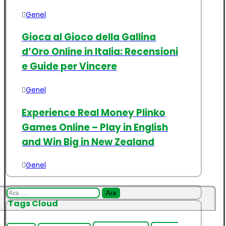
Genel
Gioca al Gioco della Gallina
d’Oro Online in Italia: Recensioni
e Guide per Vincere
Genel
Experience Real Money Plinko
Games Online – Play in English
and Win Big in New Zealand
Genel
Arama:
Tags Cloud