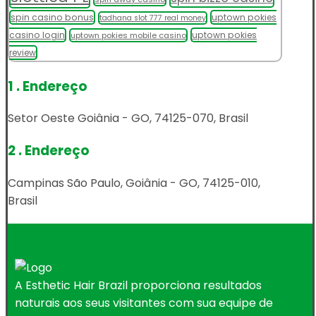
spin casino bonus
uptown pokies
tadhana slot 777 real money
casino login
uptown pokies
uptown pokies mobile casino
review
1 . Endereço
Setor Oeste Goiânia - GO, 74125-070, Brasil
2 . Endereço
Campinas São Paulo, Goiânia - GO, 74125-010,
Brasil
A Esthetic Hair Brazil proporciona resultados
naturais aos seus visitantes com sua equipe de