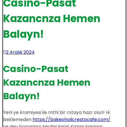
Casino-Pasat
Kazancnza Hemen
Balayn!
2 Aralık 2024
Casino-Pasat
Kazancnza Hemen
Balayn!
Yeni ye kramiyesi ile mthi bir rotaya hazr olun! Hi
beklemeden
https://bakeoholicrestocafe.com/
ve dev bonuslarn keyfini karn! Kazan kaplarn