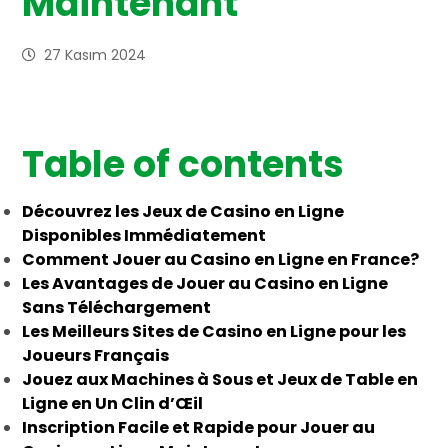
Maintenant
27 Kasım 2024
Table of contents
Découvrez les Jeux de Casino en Ligne
Disponibles Immédiatement
Comment Jouer au Casino en Ligne en France?
Les Avantages de Jouer au Casino en Ligne
Sans Téléchargement
Les Meilleurs Sites de Casino en Ligne pour les
Joueurs Français
Jouez aux Machines à Sous et Jeux de Table en
Ligne en Un Clin d’Œil
Inscription Facile et Rapide pour Jouer au