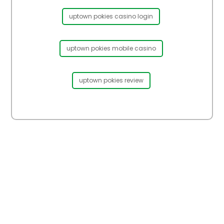
uptown pokies casino login
uptown pokies mobile casino
uptown pokies review