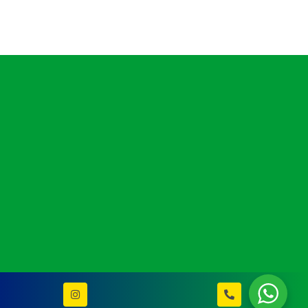
Mapa do site
Política de Privacidade
Copyright © 2022 - Esthetic Hair Brazil. Todos direitos