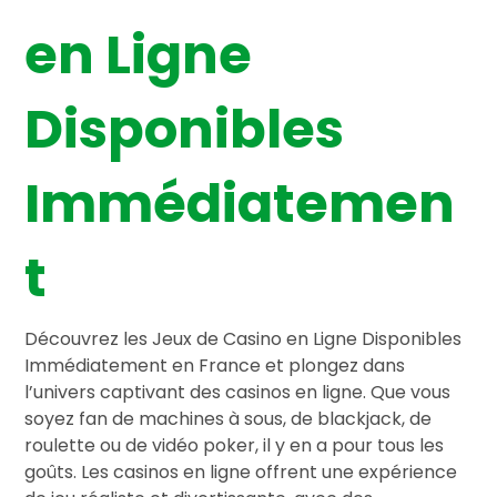
en Ligne
Disponibles
Immédiatemen
t
Découvrez les Jeux de Casino en Ligne Disponibles
Immédiatement en France et plongez dans
l’univers captivant des casinos en ligne. Que vous
soyez fan de machines à sous, de blackjack, de
roulette ou de vidéo poker, il y en a pour tous les
goûts. Les casinos en ligne offrent une expérience