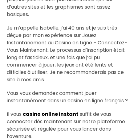
d’autres sites et les graphismes sont assez
basiques.
Je m’appelle Isabelle, j’ai 40 ans et je suis très
déçue par mon expérience sur Jouez
Instantanément au Casino en Ligne – Connectez-
Vous Maintenant. Le processus d’inscription était
long et fastidieux, et une fois que j’ai pu
commencer à jouer, les jeux ont été lents et
difficiles à utiliser. Je ne recommanderais pas ce
site à mes amis.
Vous vous demandez comment jouer
instantanément dans un casino en ligne français ?
Il vous
casino online Instant
suffit de vous
connecter dès maintenant sur notre plateforme
sécurisée et régulée pour vous lancer dans
l’aventure.