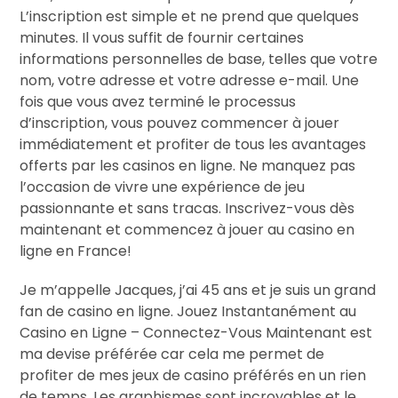
L’inscription est simple et ne prend que quelques
minutes. Il vous suffit de fournir certaines
informations personnelles de base, telles que votre
nom, votre adresse et votre adresse e-mail. Une
fois que vous avez terminé le processus
d’inscription, vous pouvez commencer à jouer
immédiatement et profiter de tous les avantages
offerts par les casinos en ligne. Ne manquez pas
l’occasion de vivre une expérience de jeu
passionnante et sans tracas. Inscrivez-vous dès
maintenant et commencez à jouer au casino en
ligne en France!
Je m’appelle Jacques, j’ai 45 ans et je suis un grand
fan de casino en ligne. Jouez Instantanément au
Casino en Ligne – Connectez-Vous Maintenant est
ma devise préférée car cela me permet de
profiter de mes jeux de casino préférés en un rien
de temps. Les graphismes sont incroyables et le