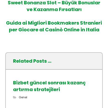
Sweet Bonanza Slot – Büyük Bonuslar
ve Kazanma Fırsatları
Guida ai Migliori Bookmakers Stranieri
per Giocare al Casinò Online in Italia
Related Posts ...
Bizbet güncel sonrası kazanç
artırma stratejileri
Genel