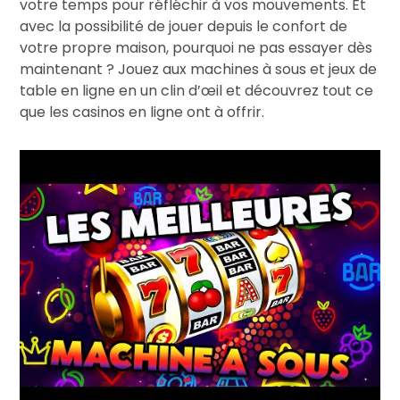
votre temps pour réfléchir à vos mouvements. Et
avec la possibilité de jouer depuis le confort de
votre propre maison, pourquoi ne pas essayer dès
maintenant ? Jouez aux machines à sous et jeux de
table en ligne en un clin d’œil et découvrez tout ce
que les casinos en ligne ont à offrir.