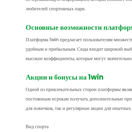
любителей спортивных пари.
Основные возможности платфор
Платформа 1win предлагает пользователям множеств
удобным и прибыльным. Сюда входит широкий выбор 
высокие коэффициенты, которые могут значительн
Акции и бонусы на 1win
Одной из привлекательных сторон платформы являет
постоянным игрокам получать дополнительные пре
для новичков, так и регулярные акции для опытных 
Вид спорта