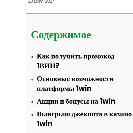
23 Ekim 2024
Содержимое
Как получить промокод
1ВИН?
Основные возможности
платформы 1win
Акции и бонусы на 1win
Выигрыш джекпота в казино
1win