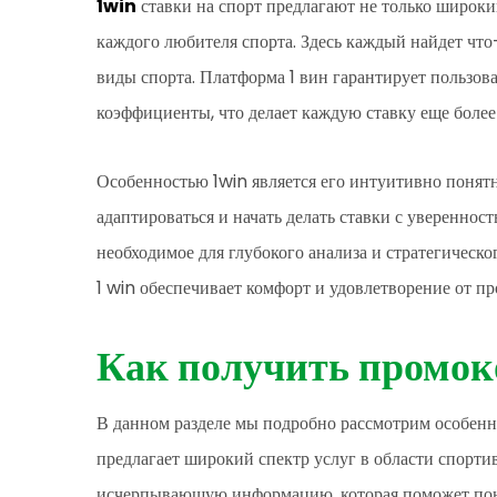
1win
ставки на спорт предлагают не только широк
каждого любителя спорта. Здесь каждый найдет что-
виды спорта. Платформа 1 вин гарантирует пользова
коэффициенты, что делает каждую ставку еще более
Особенностью 1win является его интуитивно понят
адаптироваться и начать делать ставки с уверенност
необходимое для глубокого анализа и стратегическо
1 win обеспечивает комфорт и удовлетворение от про
Как получить промо
В данном разделе мы подробно рассмотрим особенн
предлагает широкий спектр услуг в области спорти
исчерпывающую информацию, которая поможет поня