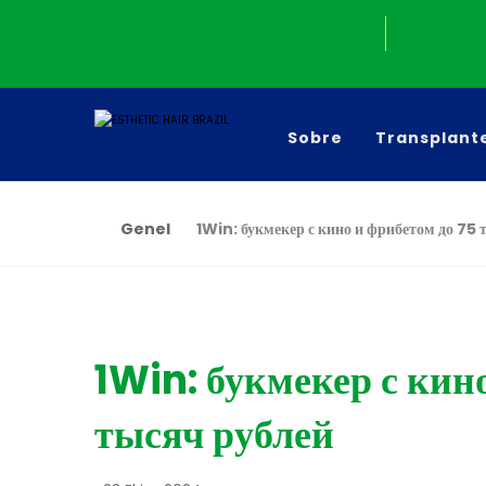
Sobre
Transplant
Genel
1Win: букмекер с кино и фрибетом до 75 
1Win: букмекер с кин
тысяч рублей