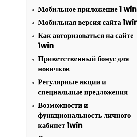
Мобильное приложение 1 win
Мобильная версия сайта 1wi
Как авторизоваться на сайте
1win
Приветственный бонус для
новичков
Регулярные акции и
специальные предложения
Возможности и
функциональность личного
кабинет 1win