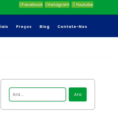
Facebook
Instagram
Youtube
liais
Preços
Blog
Contate-Nos