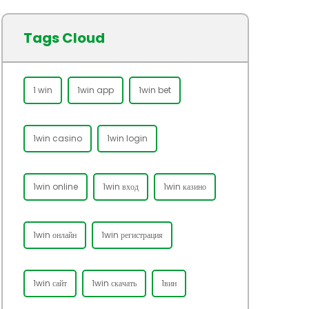
Tags Cloud
1 win
1win app
1win bet
1win casino
1win login
1win online
1win вход
1win казино
1win онлайн
1win регистрация
1win сайт
1win скачать
1вин