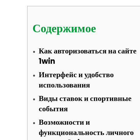
Содержимое
Как авторизоваться на сайте
1win
Интерфейс и удобство
использования
Виды ставок и спортивные
события
Возможности и
функциональность личного