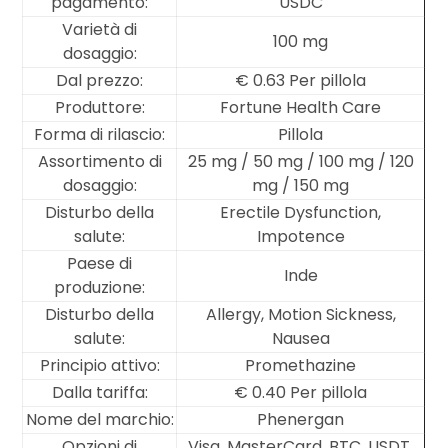
pagamento:
USDC
Varietà di
100 mg
dosaggio:
Dal prezzo:
€ 0.63 Per pillola
Produttore:
Fortune Health Care
Forma di rilascio:
Pillola
Assortimento di
25 mg / 50 mg / 100 mg / 120
dosaggio:
mg / 150 mg
Disturbo della
Erectile Dysfunction,
salute:
Impotence
Paese di
Inde
produzione:
Disturbo della
Allergy, Motion Sickness,
salute:
Nausea
Principio attivo:
Promethazine
Dalla tariffa:
€ 0.40 Per pillola
Nome del marchio:
Phenergan
Opzioni di
Visa, MasterCard, BTC, USDT,