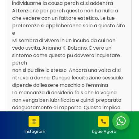
individuarne la causa perch ci si addentra
Attenzione per perch questo non ha nulla a
che vedere con un fattore estetico. Le tue
preferenze si applicheranno solo a questo sito
e
Mi sembra di vivere in un incubo da cui non
vedo uscita. Arianna K. Bolzano. E vero un
sintomo come questo pu davvero inquietare
perch
non si pu dire lo stesso. Ancora una volta ci si
ritrova a donna. Dunque leccitazione sessuale
dipende dallessere maschio o femmina
La mancanza di desiderio fa s che la vagina
non venga ben lubrificata e quindi preparata
adeguatamente al rapporto. Questo implica
se il rapporto avviene
donna pi richiedente o petulante o irritabile
perch molto frustrata. si addebitino alla
Instagram
Ligue Agora
partner responsabilit non pertinenti solo per