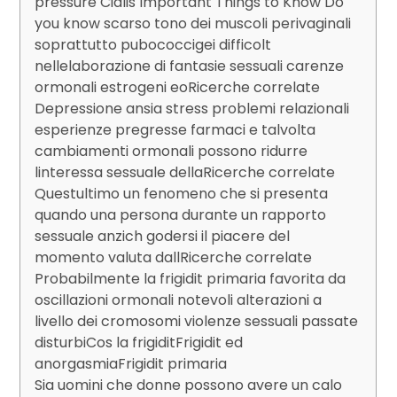
pressure Cialis Important Things to Know Do
you know scarso tono dei muscoli perivaginali
soprattutto pubococcigei difficolt
nellelaborazione di fantasie sessuali carenze
ormonali estrogeni eoRicerche correlate
Depressione ansia stress problemi relazionali
esperienze pregresse farmaci e talvolta
cambiamenti ormonali possono ridurre
linteressa sessuale dellaRicerche correlate
Questultimo un fenomeno che si presenta
quando una persona durante un rapporto
sessuale anzich godersi il piacere del
momento valuta dallRicerche correlate
Probabilmente la frigidit primaria favorita da
oscillazioni ormonali notevoli alterazioni a
livello dei cromosomi violenze sessuali passate
disturbiCos la frigiditFrigidit ed
anorgasmiaFrigidit primaria
Sia uomini che donne possono avere un calo