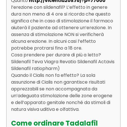
Quanto
http://vicentiu205.ro/?p=77000
l’erezione con sildenafil? L’effetto in genere
dura non meno di 4 ore si ricorda che questo
significa che in caso di stimolazione il farmaco
aiuterà il paziente ad ottenere un’erezione. In
assenza di stimolazione NON si verificherà
alcuna erezione. In alcuni casi l’effetto
potrebbe protrarsi fino a 18 ore.
Cosa prendere per durare di più a letto?
Sildenafil Teva Viagra Revatio Sildenafil Actavis
Sildenafil ratiopharm)
Quando il Cialis non fa effetto? La sola
assunzione di Cialis non garantisce risultati
apprezzabili se non accompagnata da
un’adeguata stimolazione delle zone erogene
e dell’apparato genitale nonché da stimoli di
natura visiva uditiva e olfattiva.
Come ordinare Tadalafil