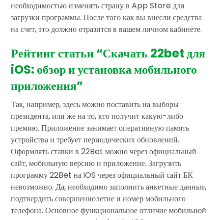
необходимостью изменять страну в App Store для
загрузки программы. После того как вы внесли средства
на счет, это должно отразится в вашем личном кабинете.
Рейтинг статьи “Скачать 22bet для
iOS: обзор и установка мобильного
приложения”
Так, например, здесь можно поставить на выборы
президента, или же на то, кто получит какую-либо
премию. Приложение занимает оперативную память
устройства и требует периодических обновлений.
Оформлять ставки в 22Bet можно через официальный
сайт, мобильную версию и приложение. Загрузить
программу 22Bet на iOS через официальный сайт БК
невозможно. Да, необходимо заполнить анкетные данные,
подтвердить совершеннолетие и номер мобильного
телефона. Основное функциональное отличие мобильной