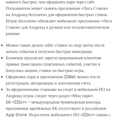
намного быстрее, чем оформлять пари через сайт.
Пользователь может скачать приложение «Лига Ставок»
на Андроид бесплатно для оформления быстрых ставок.
Игрок бесплатно обновляет мобильное приложение «Лига
Ставок» для Андроид в ручном или полуавтоматическом
режиме.
Можно также делать лайв-ставки по ходу матча после
начала события и получать быстрые выигрыши.
Букмекер предлагает зарегистрированным клиентам
прямые трансляции спортивных событий, участие в
бонусных акциях, ставки на быстрые игры.
Оформлять пари в приложении 22Bet можно после
регистрации, авторизации и пополнения счета.
За оформленными ставками на спорт в мобильном ПО на
Андроид игрок следит через раздел «Мои пари».
БК «22Бет» – международная букмекерская контора,
приложения зарубежных БК отсутствуют в российском
App Store. Недостаток мобильного ПО «22Бет» связан с