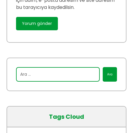
için adım, e-posta adresim ve site adresim
bu tarayıcıya kaydedilsin.
Tags Cloud