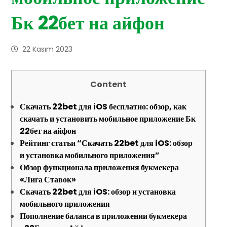
Бк 22бет на айфон
22 Kasım 2023
Content
Скачать 22bet для iOS бесплатно: обзор, как
скачать и установить мобильное приложение Бк
22бет на айфон
Рейтинг статьи “Скачать 22bet для iOS: обзор
и установка мобильного приложения”
Обзор функционала приложения букмекера
«Лига Ставок»
Скачать 22bet для iOS: обзор и установка
мобильного приложения
Пополнение баланса в приложении букмекера