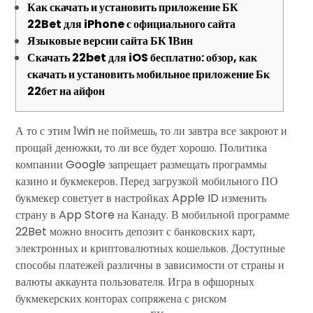
Как скачать и установить приложение БК
22Bet для iPhone с официального сайта
Языковые версии сайта БК 1Вин
Скачать 22bet для iOS бесплатно: обзор, как
скачать и установить мобильное приложение Бк
22бет на айфон
А то с этим 1win не поймешь, то ли завтра все закроют и
прощай денюжки, то ли все будет хорошо. Политика
компании Google запрещает размещать программы
казино и букмекеров. Перед загрузкой мобильного ПО
букмекер советует в настройках Apple ID изменить
страну в App Store на Канаду. В мобильной программе
22Bet можно вносить депозит с банковских карт,
электронных и криптовалютных кошельков. Доступные
способы платежей различны в зависимости от страны и
валюты аккаунта пользователя. Игра в офшорных
букмекерских конторах сопряжена с риском