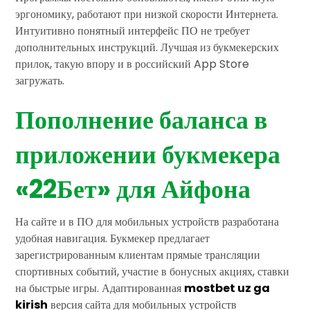
эргономику, работают при низкой скорости Интернета.
Интуитивно понятный интерфейс ПО не требует
дополнительных инструкций. Лучшая из букмекерских
прилок, такую впору и в российский App Store
загружать.
Пополнение баланса в
приложении букмекера
«22Бет» для Айфона
На сайте и в ПО для мобильных устройств разработана
удобная навигация. Букмекер предлагает
зарегистрированным клиентам прямые трансляции
спортивных событий, участие в бонусных акциях, ставки
на быстрые игры. Адаптированная
mostbet uz ga
kirish
версия сайта для мобильных устройств