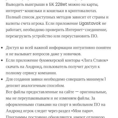
Выводить выигрыши в БК 22Bet можно на карты,
интернет-кошельки и кошельки в криптовалютах.
Полный список доступных методов зависит от страны и
валюты счета игрока. Если приложение Ligastavok не
работает, необходимо проверить Интернет-соединение,
перезагрузить устройство или переустановить ПО.
Доступ ко всей важной информации интуитивно понятен
и не вызывает вопросов даже у новичков.
Если приложение букмекерской конторы «Лига Ставок»
скачать на Андроид, пользователь получит доступ к
полному сервису компании.
Для создания заявки необходимо совершить минимум 1
депозит аналогичным способом.
Все файлы предоставленные на сайте — оригинальные,
мы не переупаковываем и не изменяем файлы. За
оформленными ставками на спорт в мобильном ПО на
Андроид игрок следит через раздел «Мои пари».
Программы постоянно обновляются, имеют отличную